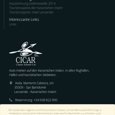
Auszeichnung Goldmedaille 2014
Tourismuspreis der Kanarischen Inseln
Tourismuspreis -Insel Lanzarote-
Interessante Links
Links
Auto mieten auf den Kanarischen Inslen, in allen flughäfen,
Häfen und touristischen Gebieten.
Avda. Mamerto Cabrera, s/n
35509 - San Bartolomé
Lanzarote - Kanarischen Inseln
Reservirung:
+34 928 822 900
E-mail :
reservas@cicar.com
Wir verwenden eigene und Drittanbieter-Cookies, um die Benutzererfahrung zu
verbessern, statistische Informationen über das Surfverhalten zu erhalten und