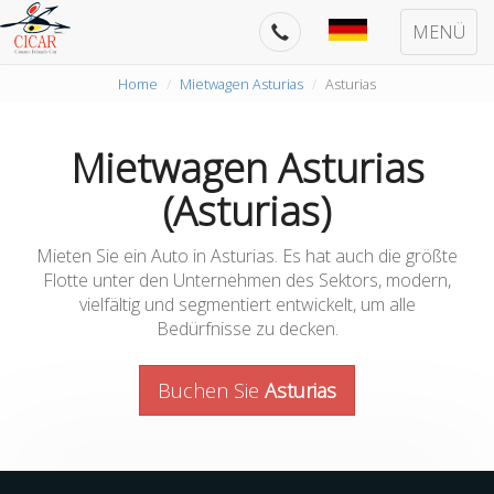
MENÜ
Home
Mietwagen Asturias
Asturias
Mietwagen Asturias
(Asturias)
Mieten Sie ein Auto in Asturias. Es hat auch die größte
Flotte unter den Unternehmen des Sektors, modern,
vielfältig und segmentiert entwickelt, um alle
Bedürfnisse zu decken.
Buchen Sie
Asturias