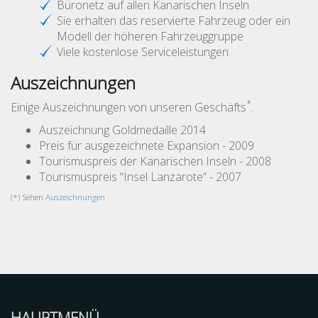
Büronetz auf allen Kanarischen Inseln
Sie erhalten das reservierte Fahrzeug oder ein
Modell der höheren Fahrzeuggruppe
Viele kostenlose Serviceleistungen
Auszeichnungen
*
Einige Auszeichnungen von unseren Geschäfts
.
Auszeichnung Goldmedaille 2014
Preis für ausgezeichnete Expansion - 2009
Tourismuspreis der Kanarischen Inseln - 2008
Tourismuspreis “Insel Lanzarote” - 2007
(*) Sehen
Auszeichnungen
HAUPTMENÜ