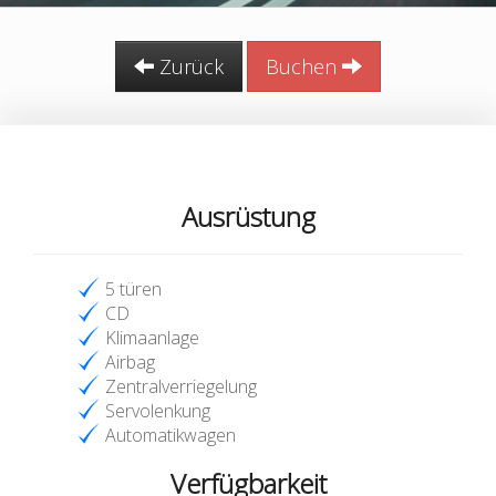
Zurück
Buchen
Ausrüstung
5 türen
CD
Klimaanlage
Airbag
Zentralverriegelung
Servolenkung
Automatikwagen
Verfügbarkeit