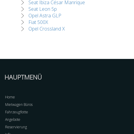
Seat Ibiza César Manrique
Seat Leon 5p
Opel Astra GLP
Fiat 500X
Opel Crossland X
HAUPTMENÜ
Home
Mietwagen Büros
Fahrzeugflotte
Angebote
Reservierung