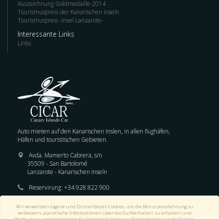
Auszeichnung Goldmedaille 2014
Tourismuspreis der Kanarischen Inseln
Tourismuspreis -Insel Lanzarote-
Interessante Links
Links
Auto mieten auf den Kanarischen Inslen, in allen flughäfen,
Häfen und touristischen Gebieten.
Avda. Mamerto Cabrera, s/n
35509 - San Bartolomé
Lanzarote - Kanarischen Inseln
Reservirung:
+34 928 822 900
E-mail :
reservas@cicar.com
Wir verwenden eigene und Drittanbieter-Cookies, um die Benutzererfahrung zu
verbessern, statistische Informationen über das Surfverhalten zu erhalten und