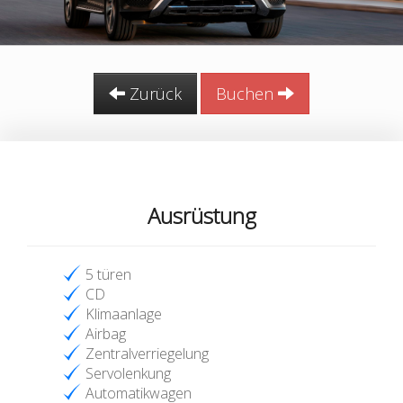
Zurück
Buchen
Ausrüstung
5 türen
CD
Klimaanlage
Airbag
Zentralverriegelung
Servolenkung
Automatikwagen