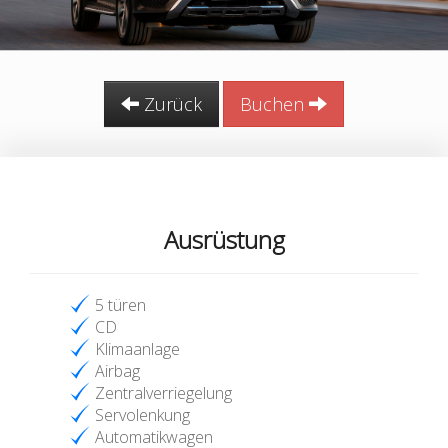
Zurück
Buchen
Ausrüstung
5 türen
CD
Klimaanlage
Airbag
Zentralverriegelung
Servolenkung
Automatikwagen