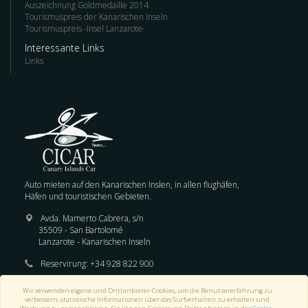
Auszeichnung Goldmedaille 2014
Tourismuspreis der Kanarischen Inseln
Tourismuspreis -Insel Lanzarote-
Interessante Links
Links
Auto mieten auf den Kanarischen Inslen, in allen flughäfen,
Häfen und touristischen Gebieten.
Avda. Mamerto Cabrera, s/n
35509 - San Bartolomé
Lanzarote - Kanarischen Inseln
Reservirung:
+34 928 822 900
E-mail :
reservas@cicar.com
Wir verwenden eigene und Drittanbieter-Cookies, um die Benutzererfahrung zu
verbessern, statistische Informationen über das Surfverhalten zu erhalten und