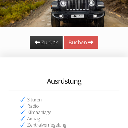
Zurück
Buchen
Ausrüstung
3 türen
Radio
Klimaanlage
Airbag
Zentralverriegelung