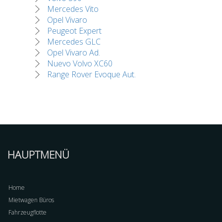
Mercedes Vito
Opel Vivaro
Peugeot Expert
Mercedes GLC
Opel Vivaro Ad.
Nuevo Volvo XC60
Range Rover Evoque Aut.
HAUPTMENÜ
Home
Mietwagen Büros
Fahrzeugflotte