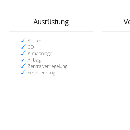
Ausrüstung
Ve
3 türen
CD
Klimaanlage
Airbag
Zentralverriegelung
Servolenkung