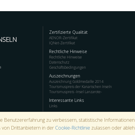
Zertifizierte Qualität
NSELN
AENOR-Zertifikat
IQNet-Zertifikat
Rechtliche Hinweise
Rechtliche Hinweise
Datenschutz
a
Geschäftsbedingungen
Auszeichnungen
Auszeichnung Goldmedaille 2014
Tourismuspreis der Kanarischen Inseln
Tourismuspreis -Insel Lanzarote-
Interessante Links
Links
ie Benutzererfahrung zu verbessern, statistische Informatione
 von Drittanbietern in der
Cookie-Richtlinie
zulassen oder able