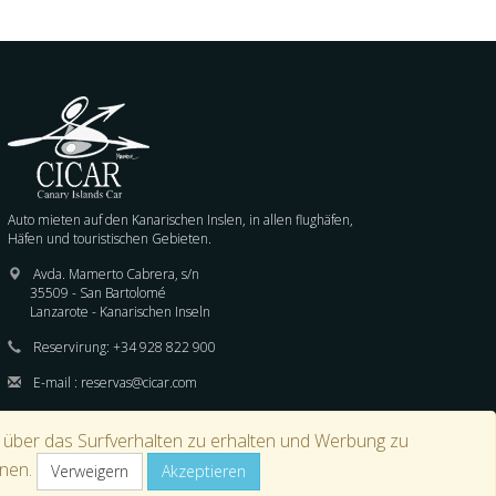
Auto mieten auf den Kanarischen Inslen, in allen flughäfen,
Häfen und touristischen Gebieten.
Avda. Mamerto Cabrera, s/n
35509 - San Bartolomé
Lanzarote - Kanarischen Inseln
Reservirung:
+34 928 822 900
E-mail :
reservas@cicar.com
n über das Surfverhalten zu erhalten und Werbung zu
hnen.
Verweigern
Akzeptieren