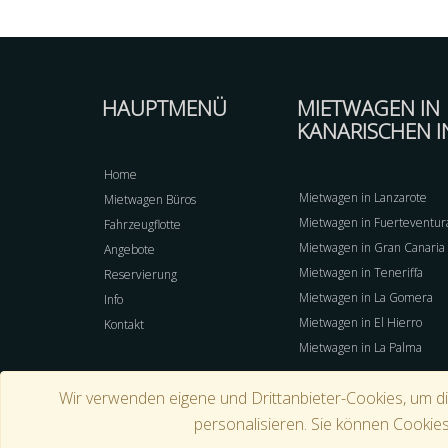
HAUPTMENÜ
MIETWAGEN IN
KANARISCHEN I
Home
Mietwagen in Lanzarote
Mietwagen Büros
Mietwagen in Fuerteventur
Fahrzeugflotte
Mietwagen in Gran Canaria
Angebote
Mietwagen in Teneriffa
Reservierung
Mietwagen in La Gomera
Info
Mietwagen in El Hierro
Kontakt
Mietwagen in La Palma
Wir verwenden eigene und Drittanbieter-Cookies, um d
personalisieren. Sie können Cookies