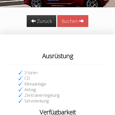
Zurück
Buchen
Ausrüstung
3 türen
CD
Klimaanlage
Airbag
Zentralverriegelung
Servolenkung
Verfügbarkeit