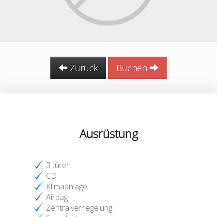
Zurück
Buchen
Ausrüstung
3 türen
CD
Klimaanlage
Airbag
Zentralverriegelung