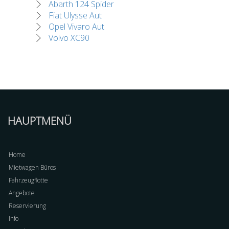
Abarth 124 Spider
Fiat Ulysse Aut
Opel Vivaro Aut
Volvo XC90
HAUPTMENÜ
Home
Mietwagen Büros
Fahrzeugflotte
Angebote
Reservierung
Info