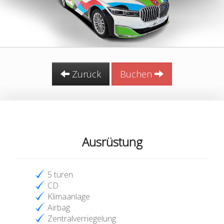
Zurück
Buchen
Ausrüstung
5 türen
CD
Klimaanlage
Airbag
Zentralverriegelung